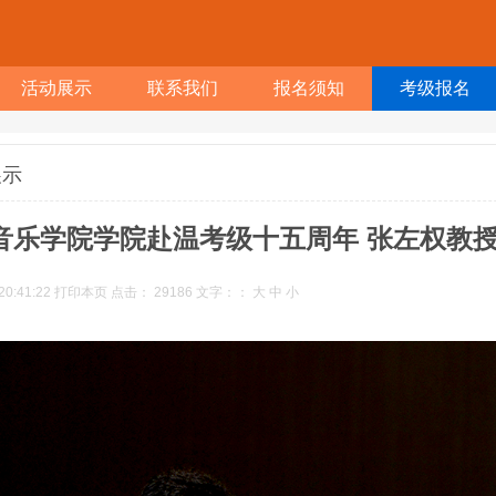
活动展示
联系我们
报名须知
考级报名
展示
音乐学院学院赴温考级十五周年 张左权教
20:41:22
打印本页
点击：
29186
文字：：
大
中
小